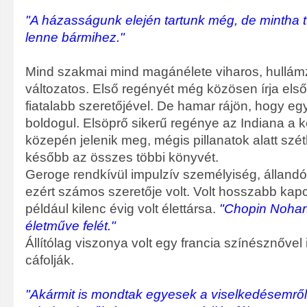
"A házasságunk elején tartunk még, de mintha 
lenne bármihez."
Mind szakmai mind magánélete viharos, hullá
változatos. Első regényét még közösen írja első
fiatalabb szeretőjével. De hamar rájön, hogy eg
boldogul. Elsöprő sikerű regénye az Indiana a k
közepén jelenik meg, mégis pillanatok alatt sz
később az összes többi könyvét.
Geroge rendkívül impulzív személyiség, állandó
ezért számos szeretője volt. Volt hosszabb kapc
például kilenc évig volt élettársa.
"Chopin Nohan
életműve felét."
Állítólag viszonya volt egy francia színésznővel 
cáfolják.
"Akármit is mondtak egyesek a viselkedésemről