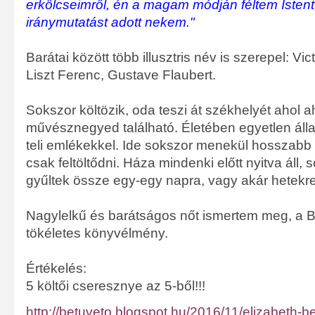
erkölcseimről, én a magam módján féltem Istent
iránymutatást adott nekem."
Barátai között több illusztris név is szerepel: Vi
Liszt Ferenc, Gustave Flaubert.
Sokszor költözik, oda teszi át székhelyét ahol a
művésznegyed található. Életében egyetlen áll
teli emlékekkel. Ide sokszor menekül hosszabb id
csak feltöltődni. Háza mindenki előtt nyitva áll,
gyűltek össze egy-egy napra, vagy akár hetekre
Nagylelkű és barátságos nőt ismertem meg, a Ber
tökéletes könyvélmény.
Értékelés:
5 költői cseresznye az 5-ből!!!
http://betuveto.blogspot.hu/2016/11/elizabeth-b