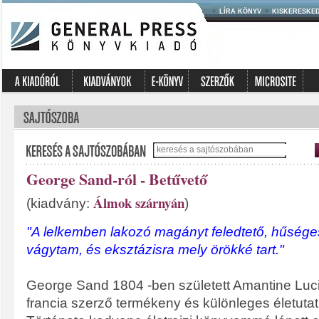
LÍRA KÖNYV
KISKERESKE
George Sand-ról - Betűvető
Álmok szárnyán
(kiadvány:
)
"A lelkemben lakozó magányt feledtető, hűsége
vágytam, és eksztázisra mely örökké tart."
George Sand 1804 -ben született Amantine Luci
francia szerző termékeny és különleges életuta