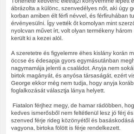
Története kedvenc életrajzi könyvemmé lépett e
ábrázolta a különc, szenvedélyes nőt, aki úgy 
korban amiben élt férfi névvel, és férfiruhában t
érvényesülni. Így vették őt komolyan mint szerz
nyolcvan művet írt, volt olyan termékeny három é
került ki a kezei alól.
A szeretetre és figyelemre éhes kislány korán 
öccse és édesapja gyors egymásutánban megha
nagymamája jelenti a családot. Anyja nem sokái
birtok magányát, és anyósa társaságát, ezért vi
George ekkor még nem tudja, hogy anyja korább
foglalkozását választja lánya helyett.
Fiatalon férjhez megy, de hamar rádöbben, ho
kedves ismerősből nem feltétlenül lesz jó férj é
szenved férje rideg közönyétől és basáskodását
vagyona, birtoka fölött is férje rendelkezett.