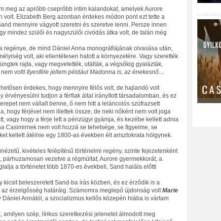
em meg az apróbb cseprőbb intim kalandokat, amelyek Aurore
en volt. Elizabeth Berg azonban érdekes módon pont ezt tette a
Sand mennyire vágyott szeretni és szeretve lenni. Persze innen
y mindez szülői és nagyszülői civódás átka volt, de talán még
nd a regénye, de mind Dániel Anna monográfiájának olvasása után,
iség volt, aki ellentétesen hatott a környezetére. Vagy szerették
süngtek rajta, vagy megvetették, utálták, a végsőkig gyalázták,
 nem volt!
Ilyesféle jellem például Madonna is, az énekesnő…
ehetősen érdekes, hogy mennyire félős volt, de hajlandó volt
 érvényesülni tudjon a férfiak által irányított társadalomban, és ez
erepet nem vállalt benne, ő nem hitt a leláncolós szüfrazsett
 hogy férjével nem illettek össze, de neki nőként nem volt joga
t, vagy hogy a férje lett a pénzügyi gyámja, és kezébe kellett adnia
 ha Casimirnek nem volt hozzá se tehetsége, se figyelme, se
et kellett átélnie egy 1800-as években élt arisztokrata hölgynek.
ézetű, kivételes felépítésű történelmi regény, szinte fejezetenként
t, párhuzamosan vezetve a régmúltat, Aurore gyermekkorát, a
glalja a történetet több 1870-es évekbeli, Sand halála előtti
y kicsit beleszeretett Sand-ba írás közben, és ez érződik is a
r az érzelgősség határáig. Számomra meglepő újdonság volt
Marie
y Dániel Annától, a szocializmus kellős közepén hiába is vártam
, amilyen szép, lírikus szeretkezési jelenetet álmodott meg