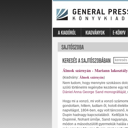
Álmok szárnyán - Mariann lakosztály
Álmok szárnyán
(kiadvány:
)
Nem tudom, hogy mennyire szokásos dolog 
szóló történelmi regénybe kezdene egy kö
Dániel Anna George Sand monográfiáját
,
Hogy mi a vonzó, mi volt a vonzó számom
gondoltam, hittem, tudtam őt, holott életé
napvilágot, 1804-ben, egy volt táncosnő, k
Dupin hadnagy kapcsolatából. Kettőjük ház
Dupinné, Nohant úrnője, Sand nagyanyja, d
módon a másodszülött gyermekük halála u