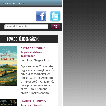
AT
OLDALTÉRKÉP
VIVIAN CONROY
Végzetes találkozás
Toscanában
Fordította: Szigeti Judit
Egy csodás út Toscanába.
Egy váratlan meghívás. És
egy gyilkosság éjfélkor...
Amikor Atalanta Ashfordot,
a műkedvelő nyomozónőt
barátja, a versenyautó-
pilóta Raoul Lemont
elviszi Olaszországba,...
GARETH BROWN
Talányos Tárgyak