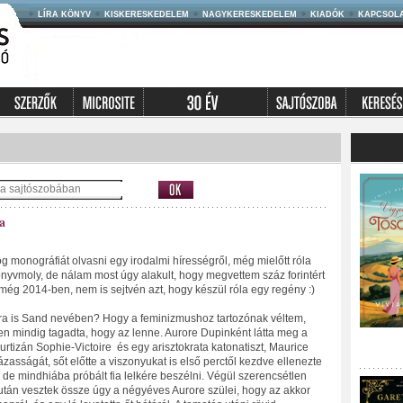
LÍRA KÖNYV
KISKERESKEDELEM
NAGYKERESKEDELEM
KIADÓK
KAPCSOL
a
monográfiát olvasni egy irodalmi hírességről, még mielőtt róla
nyvmoly, de nálam most úgy alakult, hogy megvettem száz forintért
 még 2014-ben, nem is sejtvén azt, hogy készül róla egy regény :)
ra is Sand nevében? Hogy a feminizmushoz tartozónak véltem,
ben mindig tagadta, hogy az lenne. Aurore Dupinként látta meg a
urtizán Sophie-Victoire és egy arisztokrata katonatiszt, Maurice
asságát, sőt előtte a viszonyukat is első perctől kezdve ellenezte
e mindhiába próbált fia lelkére beszélni. Végül szerencsétlen
tán vesztek össze úgy a négyéves Aurore szülei, hogy az akkor