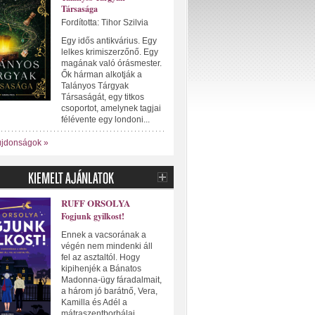
Társasága
Fordította: Tihor Szilvia
Egy idős antikvárius. Egy
lelkes krimiszerzőnő. Egy
magának való órásmester.
Ők hárman alkotják a
Talányos Tárgyak
Társaságát, egy titkos
csoportot, amelynek tagjai
félévente egy londoni...
újdonságok »
RUFF ORSOLYA
Fogjunk gyilkost!
Ennek a vacsorának a
végén nem mindenki áll
fel az asztaltól. Hogy
kipihenjék a Bánatos
Madonna-ügy fáradalmait,
a három jó barátnő, Vera,
Kamilla és Adél a
mátraszentborbálai