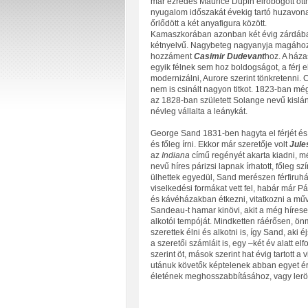
már ezredes Maurice Dupin elrobogott otthon
nyugalom időszakát évekig tartó huzavona vá
őrlődött a két anyafigura között.
Kamaszkorában azonban két évig zárdában
kétnyelvű. Nagybeteg nagyanyja magához h
hozzáment
Casimir Dudevant
hoz. A ház
egyik félnek sem hoz boldogságot, a férj el
modernizálni, Aurore szerint tönkretenni.
nem is csinált nagyon titkot. 1823-ban még
az 1828-ban született Solange nevű kislán
névleg vállalta a leánykát.
George Sand 1831-ben hagyta el férjét és
és főleg írni. Ekkor már szeretője volt
Jule
az
Indiana
című regényét akarta kiadni, m
nevű híres párizsi lapnak írhatott, főleg 
ülhettek egyedül, Sand merészen férfiruhát 
viselkedési formákat vett fel, habár már Pá
és kávéházakban étkezni, vitatkozni a műv
Sandeau-t hamar kinövi, akit a még híres
alkotói tempóját. Mindketten ráérősen, ö
szerettek élni és alkotni is, így Sand, aki 
a szeretői számláit is, egy –két év alatt el
szerint öt, mások szerint hat évig tartott a
utánuk követők képtelenek abban egyet ér
életének meghosszabbításához, vagy lerövi