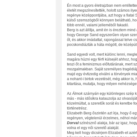
Én most a gyors életrajzban nem említett
életét megszínesítették, holott számos ily
regénye középpontjába, azt hogy a fiatal 
külső szemszögből könnyen belátható, hog
több ennél, valami jelleméből fakadó.
Berg is azt állítja, amit én is éreztem mi
hogy George Sand egyszerűen olyan személy
őt, és akkor imádattal, rajongással telve c
pocskondiázták a háta mögött, de középút
Sand egyedi volt, mert különc lenni, megl
magára húzni egy férfi külsejét ahhoz, hogy
teszi őt a feminizmus előfutárának, mert sz
mozgalmakban. Saját személyes tragédiája,
majd egy évtizedig elválni a törvények miat
a nohant-i birtok vezetését, még akkor is,
kitartása, mutatja, hogy milyen nehézségek
Az
Álmok szárnyán
egy különleges szép kin
más - más idősíkra kalauzolja az olvasójá
közelmúltat, a szeretők sorát és keretbe fo
történetrész.
Elizabeth Berg őszintén azt írja, hogy ő eg
regényen, végtelenül érzelmes, néhol má
Dorval
színésznő alakja, bár az igaz, hog
volna el egy női szerető alakját.
Meg kell hogy dicsérjem Elizabeth-et azért