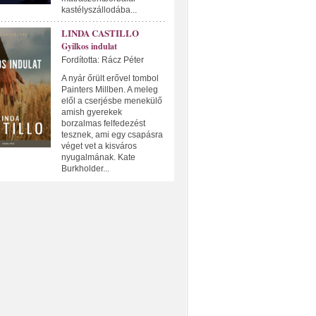
kastélyszállodába...
LINDA CASTILLO
Gyilkos indulat
Fordította: Rácz Péter
A nyár őrült erővel tombol
Painters Millben. A meleg
elől a cserjésbe menekülő
amish gyerekek
borzalmas felfedezést
tesznek, ami egy csapásra
véget vet a kisváros
nyugalmának. Kate
Burkholder...