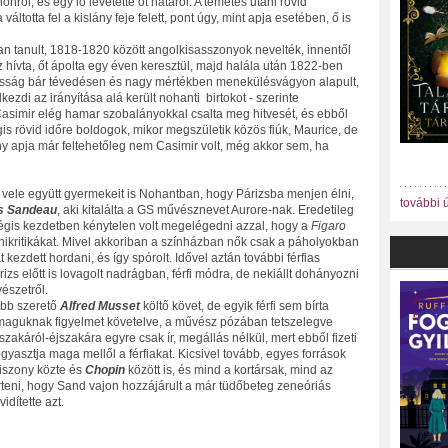
ról, és egy ló levetette őt hátáról. A temetés utáni rövid
ltotta fel a kislány feje felett, pont úgy, mint apja esetében, ő is
 tanult, 1818-1820 között angolkisasszonyok nevelték, innentől
ívta, őt ápolta egy éven keresztül, majd halála után 1822-ben
asság bár tévedésen és nagy mértékben menekülésvágyon alapult,
kezdi az irányítása alá került nohanti birtokot - szerinte
 Casimir elég hamar szobalányokkal csalta meg hitvesét, és ebből
is rövid időre boldogok, mikor megszületik közös fiúk, Maurice, de
y apja már feltehetőleg nem Casimir volt, még akkor sem, ha
 vele együtt gyermekeit is Nohantban, hogy Párizsba menjen élni,
további 
s Sandeau
, aki kitalálta a GS művésznevet Aurore-nak. Eredetileg
égis kezdetben kénytelen volt megelégedni azzal, hogy a
Figaro
színikritikákat. Mivel akkoriban a színházban nők csak a páholyokban
kezdett hordani, és így spórolt. Idővel aztán további férfias
rizs előtt is lovagolt nadrágban, férfi módra, de nekiállt dohányozni
észetről.
ebb szerető
Alfred Musset
költő követ, de egyik férfi sem bírta
nmaguknak figyelmet követelve, a művész pózában tetszelegve
éjszakáról-éjszakára egyre csak ír, megállás nélkül, mert ebből fizeti
fogyasztja maga mellől a férfiakat. Kicsivel tovább, egyes források
 viszony közte és
Chopin
között is, és mind a kortársak, mind az
teni, hogy Sand vajon hozzájárult a már tüdőbeteg zeneóriás
dítette azt.