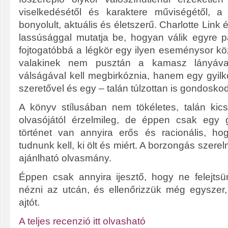
viselkedésétől és karaktere műviségétől, a t
bonyolult, aktuális és életszerű. Charlotte Link
lassúsággal mutatja be, hogyan válik egyre 
fojtogatóbbá a légkör egy ilyen eseménysor kö
valakinek nem pusztán a kamasz lányáv
válságával kell megbirkóznia, hanem egy gyilk
szeretővel és egy – talán túlzottan is gondosko
A könyv stílusában nem tökéletes, talán kics
olvasójától érzelmileg, de éppen csak egy 
történet van annyira erős és racionális, h
tudnunk kell, ki ölt és miért. A borzongás szere
ajánlható olvasmány.
Éppen csak annyira ijesztő, hogy ne felejt
nézni az utcán, és ellenőrizzük még egyszer
ajtót.
A teljes recenzió itt olvasható