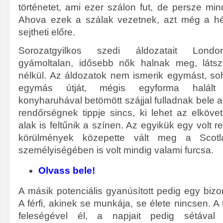
történetet, ami ezer szálon fut, de persze mi
Ahova ezek a szálak vezetnek, azt még a h
sejtheti előre.
Sorozatgyilkos szedi áldozatait London
gyámoltalan, idősebb nők halnak meg, láts
nélkül. Az áldozatok nem ismerik egymást, s
egymás útját, mégis egyforma halált 
konyharuhával betömött szájjal fulladnak bele 
rendőrségnek tippje sincs, ki lehet az elköve
alak is feltűnik a színen. Az egyikük egy volt r
körülmények közepette vált meg a Scotl
személyiségében is volt mindig valami furcsa.
Olvass bele!
A másik potenciális gyanúsított pedig egy bi
A férfi, akinek se munkája, se élete nincsen. A
feleségével él, a napjait pedig sétával 