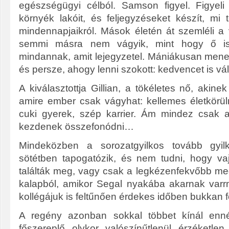
egészségügyi célból. Samson figyel. Figyel
környék lakóit, és feljegyzéseket készít, mi 
mindennapjaikról. Mások életén át szemléli a
semmi másra nem vágyik, mint hogy ő is
mindannak, amit lejegyzetel. Mániákusan mene
és persze, ahogy lenni szokott: kedvencet is v
A kiválasztottja Gillian, a tökéletes nő, akin
amire ember csak vágyhat: kellemes életkörülm
cuki gyerek, szép karrier. Ám mindez csak a
kezdenek összefonódni…
Mindeközben a sorozatgyilkos tovább gyil
sötétben tapogatózik, és nem tudni, hogy vaj
találták meg, vagy csak a legkézenfekvőbb me
kalapból, amikor Segal nyakába akarnak varrn
kollégájuk is feltűnően érdekes időben bukkan f
A regény azonban sokkal többet kínál enné
főszereplő olykor valószínűtlenül érzéketlen