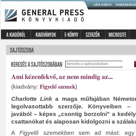
LÍRA KÖNYV
KISKERESKE
Ami kézenfekvő, az nem mindig az...
Figyelő szemek
(kiadvány:
)
Charlotte Link
a maga műfajában Németor
legolvasottabb szerzője. Könyveiben – p
javából – képes „csontig bor­zol­ni” a kedél
csattanókat és alaposan kidolgozni a szálaka
A
Figyelő szemekben
sem ad mást: egy vé