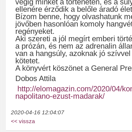
végig minket a történeten, és a sú
ellenére érződik a belőle áradó élet
Bízom benne, hogy olvashatunk mé
jövőben hasonlóan komoly hangvét
regényeket.
Aki szereti a jól megírt emberi tört
a prózán, és nem az adrenalin áll
van a hangsúly, azoknak jó szívvel
kötetet.
A könyvért köszönet a General Pre
Dobos Attila
http://elomagazin.com/2020/04/ko
napolitano-ezust-madarak/
2020-04-16 12:04:07
<< vissza