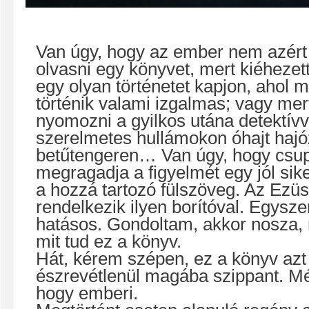
Van úgy, hogy az ember nem azért
olvasni egy könyvet, mert kiéhezett
egy olyan történetet kapjon, ahol 
történik valami izgalmas; vagy mer
nyomozni a gyilkos utána detektívv
szerelmetes hullámokon óhajt hajó
betűtengeren… Van úgy, hogy csu
megragadja a figyelmét egy jól siker
a hozzá tartozó fülszöveg. Az Ezü
rendelkezik ilyen borítóval. Egysz
hatásos. Gondoltam, akkor nosza,
mit tud ez a könyv.
Hát, kérem szépen, ez a könyv azt 
észrevétlenül magába szippant. Mé
hogy emberi.