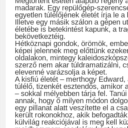
Megtörtént eseten alapuló regény 
madarak. Egy repülőgép-szerencs
egyetlen túlélőjének életét írja le a
Illetve egy másik szálon a gépen u
életébe is betekintést kapunk, a tr
bekövetkeztéig.
Hétköznapi gondok, örömök, ember
képei jelennek meg előttünk ezeke
oldalakon, mintegy kaleidoszkópsz
szerző nem akar túldramatizálni, 
elevenné varázsolja a képet.
A kisfiú életét – merthogy Edward,
túlélő, tizenkét esztendős, amikor
– sokkal mélyebben tárja fel. Tanúi
annak, hogy ő milyen módon dolgoz
egy pillanat alatt veszítette el a cs
került rokonokhoz, akik befogadták
külvilág reakciójával is meg kell k