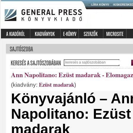
LÍRA KÖNYV
KISKERESKE
Ann Napolitano: Ezüst madarak - Elomagaz
Ezüst madarak
(kiadvány:
)
Könyvajánló – An
Napolitano: Ezüst
madarak