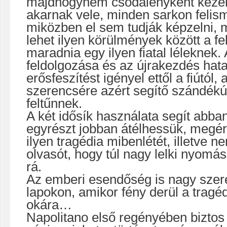
majdhogynem csodalényként kezeli
akarnak vele, minden sarkon felism
miközben el sem tudják képzelni, 
lehet ilyen körülmények között a fe
maradnia egy ilyen fiatal léleknek.
feldolgozása és az újrakezdés hat
erősfeszítést igényel ettől a fiútól, 
szerencsére azért segítő szándék
feltűnnek.
A két idősík használata segít abba
egyrészt jobban átélhessük, megé
ilyen tragédia mibenlétét, illetve 
olvasót, hogy túl nagy lelki nyomá
rá.
Az emberi esendőség is nagy szer
lapokon, amikor fény derül a tragéd
okára…
Napolitano első regényében biztos