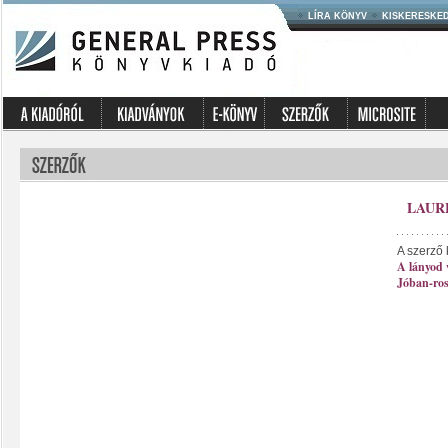
LÍRA KÖNYV
KISKERESKE
LAUR
A szerző 
A lányod 
Jóban-ro