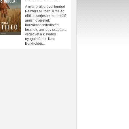
A nyár őrült erővel tombol
Painters Millben. A meleg
elől a cserjésbe menekülő
amish gyerekek
borzalmas felfedezést
tesznek, ami egy csapásra
véget vet a kisváros
nyugalmának. Kate
Burkholder...