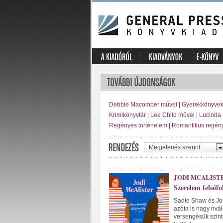
Debbie Macomber művei
|
Gyerekkönyve
Krimikönyvtár
|
Lee Child művei
|
Lucinda 
Regényes történelem
|
Romantikus regén
Megjelenés szerint
JODI MCALIST
Szerelem felsőf
Sadie Shaw és Jon
azóta is nagy rivá
versengésük szint