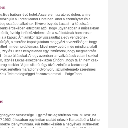
lén
g.Egy bajban lévő hotel. A szerelem az utolsó dolog, amire
vözöljük a Forest Manor Hotelben, ahol a személyzet és a
g családot alkotnak! Kivéve Izzyt és Lucast - a két elszánt
indenki érdekében eltiltottak attól, hogy ugyanabban a műszakban
tűnik, évekig tartó küzdelem után a szállodának hamarosan
nia a kapuit. Ám amikor Izzy visszajuttatja egy vendégnek
yűrűjét, a cserébe kapott jutalom meggyőzi a vezetőséget, hogy
nthet minden problémára. Mivel négy gyűrű még mindig a talált
n, Izzy és Lucas kénytelenek együttműködni, hogy megmentsék
et - és az állásukat. Ahogy azonban a rivalizálásuk valami sokkal
ik, Izzy és Lucas elkezdenek azon tűnődni, hogy talán nem csak
forog kockán. Vajon sikerül úgy átvészelniük a karácsonyi
zívük sértetlen maradjon? Gyönyörű, szívmelengető szerelmes
eyKelk Tele melegséggel és vonzalommal. - PaigeToon
RS
gnagyobb vesztesége. Egy másik legsötétebb titka. Mi lesz, ha
g? 1962 júliusában egy indián család érkezik Kanadából a Maine
öldekre idénymunkára. Pár héttel később a négyéves Ruthie-nak