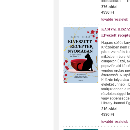
fordulatokkal." - 
376 oldal
4990 Ft
további részletek
KASIVAI HISZA
Elveszett recep
Nagare séf és lán
Kifőzdében nem cs
páros zseniális ku
miközben rég elfel
olimpikon úszó, ak
popsztár, aki kéts
vendég örökre meg
étteremből. A Ja
Kifőzde folytatás
ételeket ünnepli.
találjuk ebben a r
részletességgel le
vagy éppenséggel 
Library Journal E
216 oldal
4990 Ft
további részletek