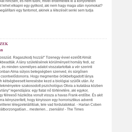
at nincsen, és nem tudni, mivel érdemelték ki a könyörtelen
t lehet elkapni egy gyilkost, aki nem hagy maga után nyomokat?
gállítani egy fantomot, akinek a létezését senki sem tudja
TZEK
an
e bosszúd. Ragaszkodj hozzá!" Tizenegy évvel ezelőtt Almát
beadták. A lány születésének körülményeit homály fedi, az
ák, és minden személyes adatot visszatartottak a vér szerinti
zonban Alma súlyos betegségben szenved, és sürgősen
 csontvelődonorra. Hogy megmentse örökbefogadott lánya
ch kétségbeesett keresésbe kezd a biológiai szülők után. Az
ekményekre szakosodott pszichológus Olivia a kutatása közben
rlány" legendájára: egy fiatal nő történetére, aki egykor,
y félreeső házikóba vonult vissza a havas Frank-erdőbe. És akit
ra kényszerített, hogy kinyisson egy horrorisztikus adventi
thrillerei lélegzetelállítóak, tele vad fordulatokkal. - Harlan Coben
átborzongatóan... mesterien... zseniális! - The Times