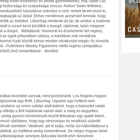
mrég elvált nővéréhez és annak gyermekeihez, míg Sadie-t az
gi biztonsága és szabadsága vonzza. Amikor Sadie felfedezi,
munkavállaló házastársa számára is szól, remek tervet eszel ki,
egkapják az állást. Ehhez mindössze annyit kell tenniük, hogy
ötik az életüket. Látszólag mindenki jól jár, de amikor a szakmai
miatt is izzani kezd közöttük a levegő, rájönnek, talán mégsem
é a dolgot... Méltatások: Humorral és érzelemmel teli regény,
t az egyik pillanatban sírásra, a másikban már nevetésre
y Journal A pár közötti kémia minden várakozást megér. Az olvasók
ek.- Publishers Weekly Figyelemre méltó regény szimpatikus
zívből jövő romantikával. - Booklist
 sokkal közelebb vannak, mint gondolnánk. Los Angeles hegyei
elgázolnak egy férfit. Látszólag. Ugyanis egy holttest nem
asztalon az orvos szikéje alatt kiderül, hogy a balesetet valaki
elfedje a férfi halálának valódi okát: a rideg és kegyetlen
r pedig gyanús körülmények között felbukkan egy újabb tetem,
mozó rádöbben, hogy egy vérszomjas és rendkívül számító
llnak szemben. Valakivel, aki ki tudja, mióta űzi háborítatlanul a
átékát, az indítékai pedig ismeretlenek. De mégis hogyan lehet
gyilkosságokat, amelyek áldozatai között első ránézésre