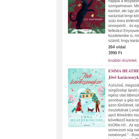
nappal a felújításn
szorgalmasan. Min
kandúr, aki úgy já
varázslat lengi kör
száz éves történet
ünnepéről... és eg
felfedezi Enysyule
küzdelembe is, mi
számít, hogy kará
264 oldal
3990 Ft
további részletek
EMMA HEATHE
Jövő karácsonyk
A jószívű, megszál
sürgősségi ápoló,O
egész utat átbeszé
azonban a gép lesz
azon tűnődnek, lá
összefutnak London
apró félreértés mi
következő karácso
ésOllie-ról... Az e
univerzum súg neki
reménnyel." - Roi