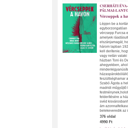
CSERHÁTI ÉVA
PÁLMAI-LANTO
Vércseppek a ha
Lépjen be a kortá
egyborzongatóan iz
vércsepp Furcsa e
amelyek ráadásul
elszánjamagát, h
három lapban 1926
kell derítenie, ho
vagy netán valaki
házban Toni és Deb
ahegyekben, ahol 
mindenkigyanúsíto
házaspárokbólálló
feszültséghamar a 
Szabó Ágota a hel
madridi műgyűjtő 
festménynek,holott
felderítésére a há
svéd kisvárosbanh
ám azonnalfelkava
belekeveredik az
376 oldal
4990 Ft