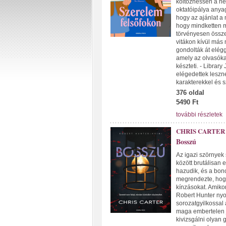
költözhessen a ne
oktatóipálya anya
hogy az ajánlat a 
hogy mindketten m
törvényesen összek
vitákon kívül más 
gondolták át elégg
amely az olvasóka
készteti. - Librar
elégedettek leszn
karakterekkel és s
376 oldal
5490 Ft
további részletek
CHRIS CARTER
Bosszú
Az igazi szörnyek
között brutálisan 
hazudik, és a bonc
megrendezte, hogy 
kínzásokat. Amiko
Robert Hunter nyo
sorozatgyilkossal á
maga embertelen j
kivizsgálni olyan 