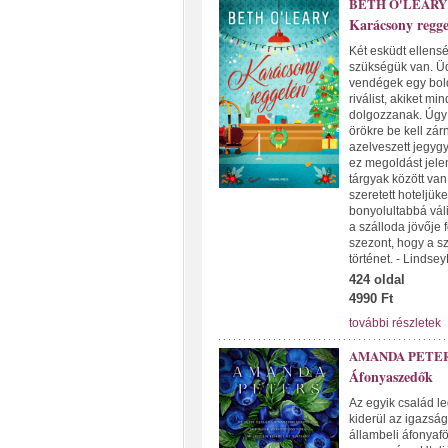
BETH O'LEARY
Karácsony regge
Két esküdt ellensé
szükségük van. Üd
vendégek egy boldo
riválist, akiket m
dolgozzanak. Úgy 
örökre be kell zár
azelveszett jegyg
ez megoldást jele
tárgyak között va
szeretett hoteljük
bonyolultabbá vál
a szálloda jövője 
szezont, hogy a s
történet. - Linds
424 oldal
4990 Ft
további részletek
AMANDA PETE
Áfonyaszedők
Az egyik család le
kiderül az igazsá
állambeli áfonyaf