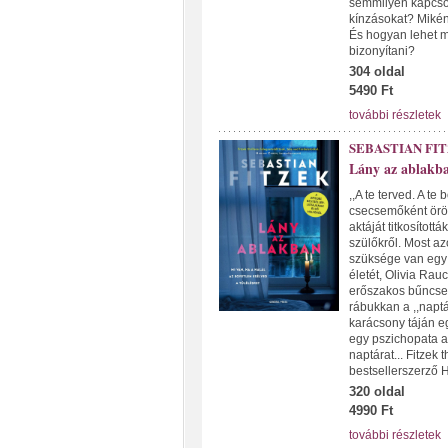
semmilyen kapcsol
kínzásokat? Mikén
És hogyan lehet me
bizonyítani?
304 oldal
5490 Ft
további részletek
SEBASTIAN FI
Lány az ablakb
,,A te terved. A t
csecsemőként örök
aktáját titkosított
szülőkről. Most a
szüksége van egy
életét, Olivia Rau
erőszakos bűncsel
rábukkan a ,,naptá
karácsony táján eg
egy pszichopata ar
naptárat... Fitzek 
bestsellerszerző H
320 oldal
4990 Ft
további részletek