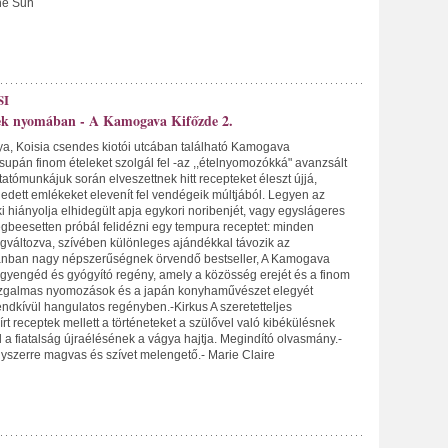
The Sun
SI
tek nyomában - A Kamogava Kifőzde 2.
ya, Koisia csendes kiotói utcában található Kamogava
upán finom ételeket szolgál fel -az ,,ételnyomozókká" avanzsált
tatómunkájuk során elveszettnek hitt recepteket éleszt újjá,
edett emlékeket elevenít fel vendégeik múltjából. Legyen az
i hiányolja elhidegült apja egykori noribenjét, vagy egyslágeres
égbeesetten próbál felidézni egy tempura receptet: minden
változva, szívében különleges ajándékkal távozik az
pánban nagy népszerűségnek örvendő bestseller, A Kamogava
a gyengéd és gyógyító regény, amely a közösség erejét és a finom
 Izgalmas nyomozások és a japán konyhaművészet elegyét
endkívül hangulatos regényben.-Kirkus A szeretetteljes
írt receptek mellett a történeteket a szülővel való kibékülésnek
a fiatalság újraélésének a vágya hajtja. Megindító olvasmány.-
gyszerre magvas és szívet melengető.- Marie Claire