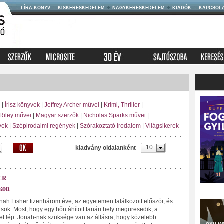
LÍRA KÖNYV
KISKERESKEDELEM
NAGYKERESKEDELEM
KIADÓK
KAPCSOL
k
|
Írisz könyvek
|
Jeffrey Archer művei
|
Krimi, Thriller
|
Riley művei
|
Magyar szerzők
|
Nicholas Sparks művei
|
yek
|
Szépirodalmi regények
|
Szórakoztató irodalom
|
Világsikerek
10
kiadvány oldalanként
ER
okon
ah Fisher tizenhárom éve, az egyetemen találkozott először, és
lisok. Most, hogy egy hőn áhított tanári hely megüresedik, a
et lép. Jonah-nak szüksége van az állásra, hogy közelebb