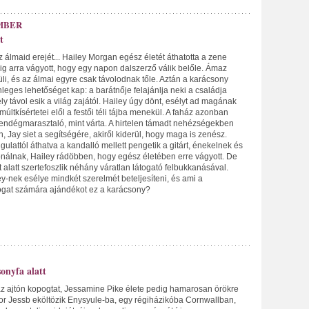
MBER
t
 álmaid erejét... Hailey Morgan egész életét áthatotta a zene
ig arra vágyott, hogy egy napon dalszerző válik belőle. Ámaz
erüli, és az álmai egyre csak távolodnak tőle. Aztán a karácsony
leges lehetőséget kap: a barátnője felajánlja neki a családja
ly távol esik a világ zajától. Hailey úgy dönt, esélyt ad magának
múltkísértetei elől a festői téli tájba menekül. A faház azonban
endégmarasztaló, mint várta. A hirtelen támadt nehézségekben
 Jay siet a segítségére, akiről kiderül, hogy maga is zenész.
lattól áthatva a kandalló mellett pengetik a gitárt, énekelnek és
álnak, Hailey rádöbben, hogy egész életében erre vágyott. De
at alatt szertefoszlik néhány váratlan látogató felbukkanásával.
y-nek esélye mindkét szerelmét beteljesíteni, és ami a
togat számára ajándékot ez a karácsony?
onyfa alatt
z ajtón kopogtat, Jessamine Pike élete pedig hamarosan örökre
or Jessb eköltözik Enysyule-ba, egy régiházikóba Cornwallban,