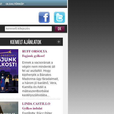
AT
OLDALTÉRKÉP
RUFF ORSOLYA
Fogjunk gyilkost!
Ennek a vacsorának a
végén nem mindenki áll
fel az asztaltól. Hogy
kipihenjék a Bánatos
Madonna-ügy fáradalmait,
a három jó barátnő, Vera,
Kamilla és Adél a
mátraszentborbálai
kastélyszállodába...
LINDA CASTILLO
Gyilkos indulat
Fordította: Rácz Péter