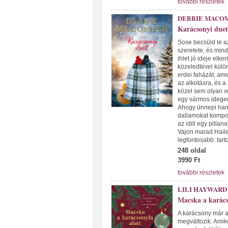
további részletek
DEBBIE MACO
Karácsonyi duet
Sose becsüld le az
szeretete, és mind
ihlet jó ideje elk
közeledtével külön
erdei faházát, ame
az alkotásra, és a 
közel sem olyan v
egy sármos idegen,
Ahogy ünnepi hangu
dallamokat kompon
az idill egy pillan
Vajon marad Haile
legfontosabb: tar
248 oldal
3990 Ft
további részletek
LILI HAYWARD
Macska a karács
A karácsony már a
megváltozik. Amik