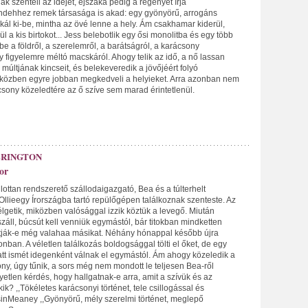
ak szenteli az idejét, éjszaka pedig a regényét írja
dehhez remek társasága is akad: egy gyönyörű, arrogáns
rkál ki-be, mintha az övé lenne a hely. Ám csakhamar kiderül,
ül a kis birtokot... Jess belebotlik egy ősi monolitba és egy több
be a földről, a szerelemről, a barátságról, a karácsony
y figyelemre méltó macskáról. Ahogy telik az idő, a nő lassan
 múltjának kincseit, és belekeveredik a jövőjéért folyó
közben egyre jobban megkedveli a helyieket. Arra azonban nem
csony közeledtére az ő szíve sem marad érintetlenül.
RINGTON
or
lottan rendszerető szállodaigazgató, Bea és a túlterhelt
llieegy Írországba tartó repülőgépen találkoznak szenteste. Az
lgetik, miközben valósággal izzik köztük a levegő. Miután
áll, búcsút kell venniük egymástól, bár titokban mindketten
tják-e még valahaa másikat. Néhány hónappal később újra
ban. A véletlen találkozás boldogsággal tölti el őket, de egy
att ismét idegenként válnak el egymástól. Ám ahogy közeledik a
ny, úgy tűnik, a sors még nem mondott le teljesen Bea-ről
gyetlen kérdés, hogy hallgatnak-e arra, amit a szívük és az
k? ,,Tökéletes karácsonyi történet, tele csillogással és
sinMeaney ,,Gyönyörű, mély szerelmi történet, meglepő