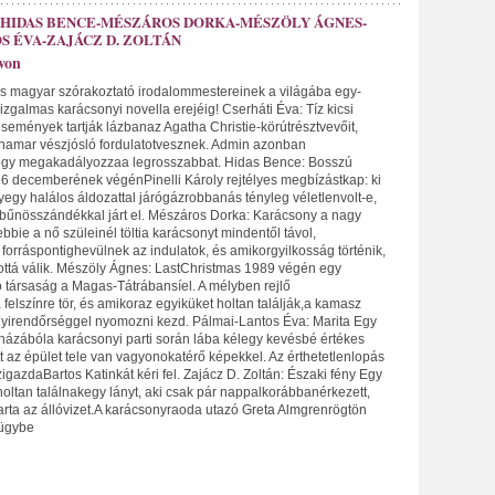
-HIDAS BENCE-MÉSZÁROS DORKA-MÉSZÖLY ÁGNES-
S ÉVA-ZAJÁCZ D. ZOLTÁN
von
rs magyar szórakoztató irodalommestereinek a világába egy-
galmas karácsonyi novella erejéig! Cserháti Éva: Tíz kicsi
semények tartják lázbanaz Agatha Christie-körútrésztvevőit,
hamar vészjósló fordulatotvesznek. Admin azonban
ogy megakadályozzaa legrosszabbat. Hidas Bence: Bosszú
 decemberének végénPinelli Károly rejtélyes megbízástkap: ki
gyegy halálos áldozattal járógázrobbanás tényleg véletlenvolt-e,
 bűnösszándékkal járt el. Mészáros Dorka: Karácsony a nagy
bie a nő szüleinél töltia karácsonyt mindentől távol,
forráspontighevülnek az indulatok, és amikorgyilkosság történik,
ttá válik. Mészöly Ágnes: LastChristmas 1989 végén egy
 társaság a Magas-Tátrábansíel. A mélyben rejlő
felszínre tör, és amikoraz egyiküket holtan találják,a kamasz
yirendőrséggel nyomozni kezd. Pálmai-Lantos Éva: Marita Egy
házábóla karácsonyi parti során lába kélegy kevésbé értékes
 az épület tele van vagyonokatérő képekkel. Az érthetetlenlopás
zigazdaBartos Katinkát kéri fel. Zajácz D. Zoltán: Északi fény Egy
oltan találnakegy lányt, aki csak pár nappalkorábbanérkezett,
rta az állóvizet.A karácsonyraoda utazó Greta Almgrenrögtön
 ügybe