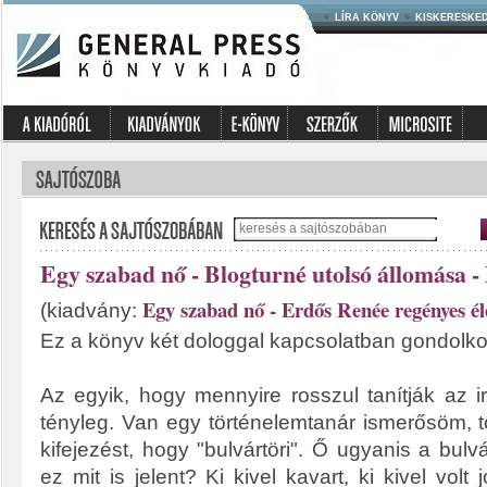
LÍRA KÖNYV
KISKERESKE
Egy szabad nő - Blogturné utolsó állomása -
Egy szabad nő - Erdős Renée regényes é
(kiadvány:
Ez a könyv két dologgal kapcsolatban gondolkoz
Az egyik, hogy mennyire rosszul tanítják az 
tényleg. Van egy történelemtanár ismerősöm, tő
kifejezést, hogy "bulvártöri". Ő ugyanis a bulvá
ez mit is jelent? Ki kivel kavart, ki kivel volt