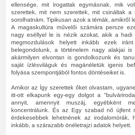
ellensége, mit írogattak egymásnak, mik volt
szerettek, mit nem szerettek, mit csináltak 
sorolhatnám. Tipikusan azok a témák, amikről le l
A magaskultúra művelői számára persze eze
nagy eséllyel le is nézik azokat, akik a hadi 
megmozdulások helyett inkább ezek iránt
belegondolunk, a történelem nagy alakjai is
akármilyen elvontan is gondolkozunk és tanu
saját ízlésviláguk és magánéletük igenis bef
folyása szempontjából fontos döntéseiket is.
Amikor az Így szerettek őket olvastam, ugyane
itt-ott elkapunk egy-egy dolgot a "bulváriro
annyit, amennyit muszáj, egyébként 
koncentrálunk. És az Egy szabad nő újfent rá
érdekesebbek lehetnének az irodalomórák, 
inkább, a szárazabb önéletrajzi adatok helyett.