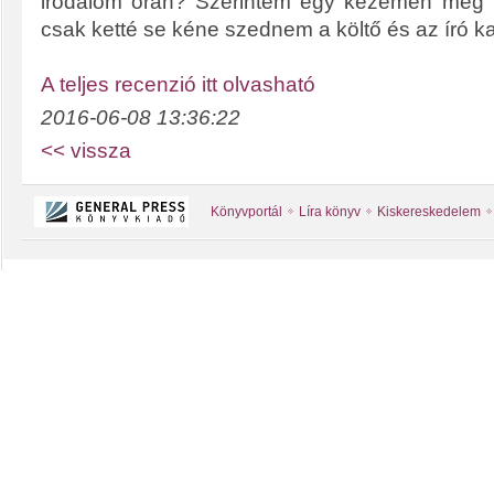
irodalom órán? Szerintem egy kezemen meg 
csak ketté se kéne szednem a költő és az író ka
A teljes recenzió itt olvasható
2016-06-08 13:36:22
<< vissza
Könyvportál
Líra könyv
Kiskereskedelem