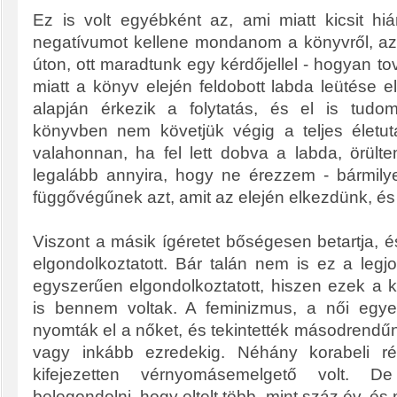
Ez is volt egyébként az, ami miatt kicsit h
negatívumot kellene mondanom a könyvről, az 
úton, ott maradtunk egy kérdőjellel - hogyan t
miatt a könyv elején feldobott labda leütése 
alapján érkezik a folytatás, és el is tudo
könyvben nem követjük végig a teljes életut
valahonnan, ha fel lett dobva a labda, örülte
legalább annyira, hogy ne érezzem - bármilye
függővégűnek azt, amit az elején elkezdünk, és 
Viszont a másik ígéretet bőségesen betartja, 
elgondolkoztatott. Bár talán nem is ez a legj
egyszerűen elgondolkoztatott, hiszen ezek a
is bennem voltak. A feminizmus, a női egy
nyomták el a nőket, és tekintették másodrendűn
vagy inkább ezredekig. Néhány korabeli ré
kifejezetten vérnyomásemelgető volt. 
belegondolni, hogy eltelt több, mint száz év, é