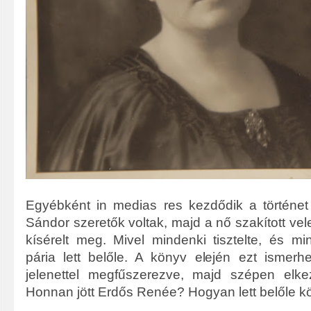
Egyébként in medias res kezdődik a történe
Sándor szeretők voltak, majd a nő szakított ve
kísérelt meg. Mivel mindenki tisztelte, és mi
pária lett belőle. A könyv elején ezt ismer
jelenettel megfűszerezve, majd szépen elkezd
Honnan jött Erdős Renée? Hogyan lett belőle k