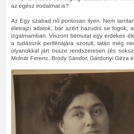
az egész irodalmat is?
Az Egy szabad nő pontosan ilyen. Nem tanítan
életrajzi adatok, bár azért hazudni se fogok
izgalmamban. Viszont bemutat egy érdekes élete
a tudásunk perifériájára szorult, talán még ne
olyanokkal járt össze rendszeresen (és sokszo
Molnár Ferenc, Bródy Sándor, Gárdonyi Géza 