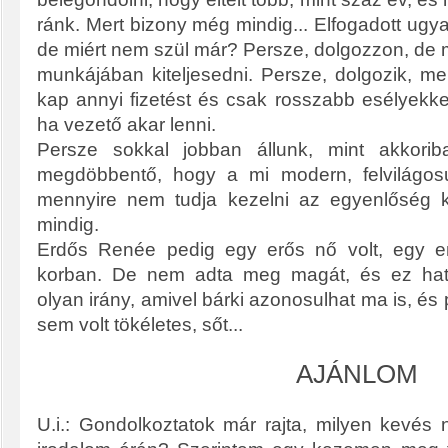
ránk. Mert bizony még mindig... Elfogadott ugy
de miért nem szül már? Persze, dolgozzon, de m
munkájában kiteljesedni. Persze, dolgozik, me
kap annyi fizetést és csak rosszabb esélyekk
ha vezető akar lenni.
Persze sokkal jobban állunk, mint akkori
megdöbbentő, hogy a mi modern, felvilágosu
mennyire nem tudja kezelni az egyenlőség
mindig.
Erdős Renée pedig egy erős nő volt, egy e
korban. De nem adta meg magát, és ez hatá
olyan irány, amivel bárki azonosulhat ma is, és 
sem volt tökéletes, sőt...
AJÁNLOM
U.i.: Gondolkoztatok már rajta, milyen kevés nő