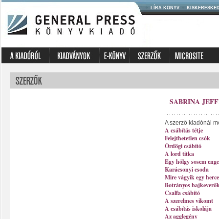
LÍRA KÖNYV
KISKERESKE
SABRINA JEFF
A szerző kiadónál m
A csábítás tétje
Felejthetetlen csók
Ördögi csábító
A lord titka
Egy hölgy sosem eng
Karácsonyi csoda
Mire vágyik egy herc
Botrányos bajkeverő
Csalfa csábító
A szerelmes vikomt
A csábítás iskolája
Az agglegény