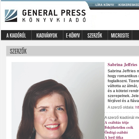
LÍRA KÖNYV
KISKERESKE
Sabrina Jeffries
Sabrina Jeffries
hogy romantikus 
foglalkozni. Tizen
váltotta az álmát,
és a kötetei rendr
szerepelnek. Jele
férjével és a fiáva
A szerző oldala:
ht
A szerző kiadónál m
A csábítás tétje
Felejthetetlen csók
Ördögi csábító
A lord titka