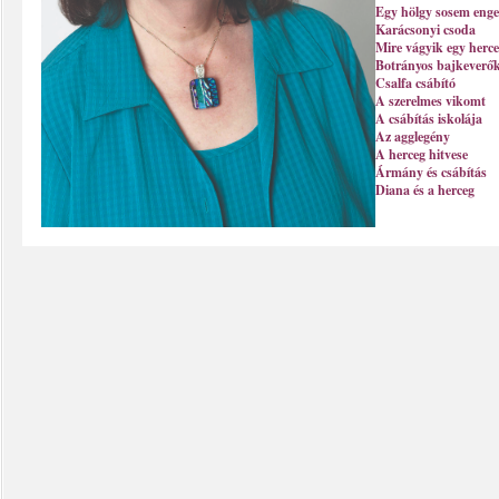
Egy hölgy sosem eng
Karácsonyi csoda
Mire vágyik egy herc
Botrányos bajkeverő
Csalfa csábító
A szerelmes vikomt
A csábítás iskolája
Az agglegény
A herceg hitvese
Ármány és csábítás
Diana és a herceg