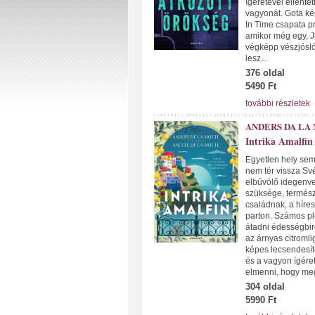
ígéretével ellenté
vagyonát. Gota ké
In Time csapata p
amikor még egy, J
végképp vészjósló 
lesz...
376 oldal
5490 Ft
további részletek
ANDERS DA LA
Intrika Amalfin
Egyetlen hely sem
nem tér vissza Své
elbűvölő idegenve
szüksége, termész
családnak, a híres
parton. Számos ple
átadni édességbiro
az árnyas citroml
képes lecsendesíte
és a vagyon ígére
elmenni, hogy me
304 oldal
5990 Ft