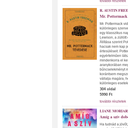
további részletek
R. AUSTIN FRE
Mr. Pottermack 
Mr. Pottermack vi
különleges szenved
egy klasszikus nap
Lewison, a züllött
Állítása szerint Po
hacsak nem kap je
értesüléseit. Pott
egyértelműen látsz
mindenkorra el kel
aranykorában megje
bűncselekményt má
korántsem megszok
vállalja magára, 
különleges eseteké
304 oldal
5990 Ft
további részletek
LIANE MORIAR
Amíg a szív dob
Ha tudnád a jövőt