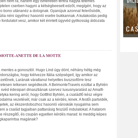
tben nem rá, hanem egy ismeretlen férfira hagyta tetemes
ptelen cserben hagyni a kétségbeesett edzőt, megígéri, hogy az
ro bono utánanéz a dolognak. Gyanújuk azonnal felerősödik,
úlia néni ügyéhez hasonló esetre bukkannak. A kutakodás pedig
fordulatot vesz, amikor két érintett ügyvéd gyilkosság áldozata
 MOTTE-ANETTE DE LA MOTTE
 mentes a gonosztól. Hugo Lind úgy dönt, néhány hétig még
dországba, hogy kiélvezze Itália szépségeit, így amikor az
zetőnek, Larának váratlanul helyettes buszsofőrre lesz
etesen lelkesen segédkezik. A BelmonteTravels ezúttal a Byhlén
 svéd édesipari dinasztiának szervez luxusnyaralást az Amalfi-
tyka kering arról, hogy Gottfrid Byhlén, a családfő kész végre
dalma vezetését, már csak az a kérdés, kinek. A festői partvidék,
igetek, az ékszerdobozhoz hasonló városkák nyugalma sem
ni a család tagjaiban pattanásig feszülő indulatokat. A hatalom
te részegítő, és csupán egyetlen kérdés marad: ki meddig képes
gkaparintsa magának?