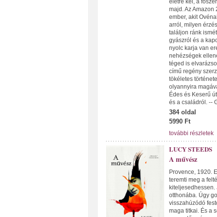
életre kel, a fősz
majd. Az Amazon 2
ember, akit Ovéna
arról, milyen érzé
találjon ránk ismét
gyászról és a kapc
nyolc karja van er
nehézségek ellené
téged is elvarázso
című regény szerző
tökéletes történet
olyannyira magával
Édes és Keserű út
és a családról. 
384 oldal
5990 Ft
további részletek
LUCY STEEDS
A művész
Provence, 1920. E
teremti meg a felt
kiteljesedhessen.
otthonába. Úgy gon
visszahúzódó fest
maga titkai. És a s