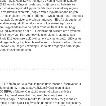
erepben SallyField, Lewis Pullman és KumailNanjiani láthatók
022 legjobb könyvei mostanáig listájának első helyéről Az
k hívnak rajongóinak Egyszerre felemelő és érzékeny regény
s elveszíteni a szeretetet, hogy aztán a legváratlanabb helyen
... Felejthetetlen, gyengéd történet. -- Washington Post Történet a
solatokról, amelyek a felszínen tartanak. -- Elle A boldogságnak
edeti és megható történet a családról, a közösségről és a
re is győzedelmeskedő optimizmusról. Készülj fel rá, hogy
l a legkivételesebb polip. -- HelenHoang, A szerelem egyenlete
je Shelby Van Pelt véghezvitte a lehetetlent. Megalkotta a
et tele tökéletlen szereplőkkel, amely szívmelengető, rejtélyes és
 ragadó, hogy képtelen leszel letenni. - Jamie Ford, a Hotel az
 sarkán című regény szerzője Csodálatos regény a barátságról
-- GoodHousekeeping.com
TTIE némán jár-kel a régi, félreeső udvarházban, észrevétlenül
ételeket ahhoz, hogy a nagybátyja művészi zsenialitása
 JOSEPH, a feltörekvő újságíró meghívást kap a művész
dolja, nevet szerezhet magának, ha interjút készít a
ővel, a nagy Edouard Tartuffe-fel. Mindenkinek megvannak a
ötétség leple alatt Ettie évek óta gondosan rejtegeti a sajátját. A