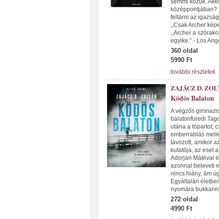
semmi közük. Akko
középpontjában? É
feltárni az igazsá
,,Csak Archer képe
,,Archer a szórako
egyike." - Los An
360 oldal
5990 Ft
további részletek
ZAJÁCZ D. ZOL
Ködös Balaton
A végzős gimnazis
balatonfüredi Tag
utána a tópartot, 
emberrablás melle
távozott, amikor 
kutatója, az eset
Adorján Mátéval és
azonnal beleveti 
nincs hiány, ám úg
Egyáltalán életbe
nyomára bukkann
272 oldal
4990 Ft