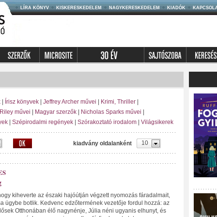
LÍRA KÖNYV
KISKERESKEDELEM
NAGYKERESKEDELEM
KIADÓK
KAPCSOL
k
|
Írisz könyvek
|
Jeffrey Archer művei
|
Krimi, Thriller
|
Riley művei
|
Magyar szerzők
|
Nicholas Sparks művei
|
yek
|
Szépirodalmi regények
|
Szórakoztató irodalom
|
Világsikerek
10
kiadvány oldalanként
ES
g
gy kiheverte az északi hajóútján végzett nyomozás fáradalmait,
sa ügybe botlik. Kedvenc edzőtermének vezetője fordul hozzá: az
dősek Otthonában élő nagynénje, Júlia néni ugyanis elhunyt, és