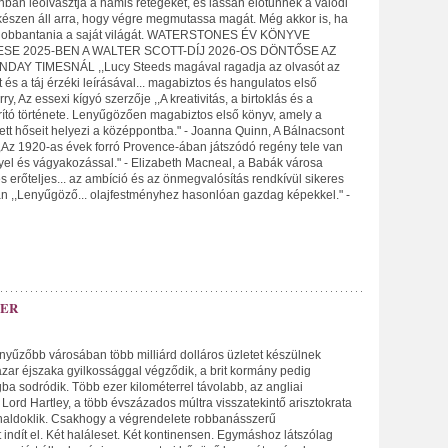
ban leolvasztja a hamis rétegeket, és lassan előtűnnek a valódi
 készen áll arra, hogy végre megmutassa magát. Még akkor is, ha
l lobbantania a saját világát. WATERSTONES ÉV KÖNYVE
SE 2025-BEN A WALTER SCOTT-DÍJ 2026-OS DÖNTŐSE AZ
AY TIMESNÁL ,,Lucy Steeds magával ragadja az olvasót az
 és a táj érzéki leírásával... magabiztos és hangulatos első
ry, Az essexi kígyó szerzője ,,A kreativitás, a birtoklás és a
ó története. Lenyűgözően magabiztos első könyv, amely a
ett hőseit helyezi a középpontba." - Joanna Quinn, A Bálnacsont
,,Az 1920-as évek forró Provence-ában játszódó regény tele van
nyel és vágyakozással." - Elizabeth Macneal, a Babák városa
s erőteljes... az ambíció és az önmegvalósítás rendkívül sikeres
ian ,,Lenyűgöző... olajfestményhez hasonlóan gazdag képekkel." -
HER
ényűzőbb városában több milliárd dolláros üzletet készülnek
zar éjszaka gyilkossággal végződik, a brit kormány pedig
gba sodródik. Több ezer kilométerrel távolabb, az angliai
Lord Hartley, a több évszázados múltra visszatekintő arisztokrata
 haldoklik. Csakhogy a végrendelete robbanásszerű
indít el. Két haláleset. Két kontinensen. Egymáshoz látszólag