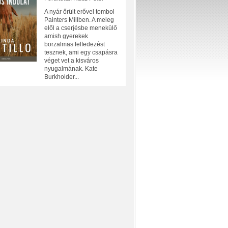
A nyár őrült erővel tombol
Painters Millben. A meleg
elől a cserjésbe menekülő
amish gyerekek
borzalmas felfedezést
tesznek, ami egy csapásra
véget vet a kisváros
nyugalmának. Kate
Burkholder...