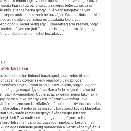
at visel, a lehető legkevesebb időt szeretné a vendégek között
gy megtarthassák az otthonukat, a nővérek belevágnak az új
árt idős, a tengerpartra gyógyulni érkező látogatók helyett
rtiképes urak jelentkeznek be hozzájuk. Sarah a titokzatos skót
i egyre növekvő vonzalma és a családja felé érzett
zött örlődik. Violát pedig egy új ismeretség arra készteti, hogy
a mellett mélyen elrejtett fájdalmait is megmutassa. Aki pedig
 fényre, többé már nem élhet bezárkózva.
ELT
nyolc karja van
s és letehetetlen történet barátságról, számvetésről és a
ontjában egy özvegy és egy óriáspolip valószínűtlen
etvenéves Tova Sullivan mindig is azt vallotta, hogy a legjobb
r elfoglalja magát. Így hát amikor a férje meghal, ő takarítói
well Bay-i Akváriumban. Úgy érzi, az akvárium néma lakóinak a
yugszik a lelke. Az egyik esti műszak alkalmával Tova
yából rendszeresen kiszökdöső, mérhetetlenül kíváncsi csendes-
t, Marcellust. A polip és az asszony barátságot köt, és Marcellus,
ltött évek során remek megfigyelőképességre tett szert,
fényt derít Tova múltjának legnagyobb rejtélyére: a fia
sikerül felszínre hoznia az igazságot, mielőtt túl késő lenne?
 különleges története pedig hamarosan a Netflix képernyőjén is