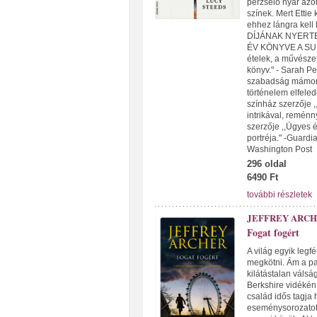
perzselő nyár azon
színek. Mert Ettie
ehhez lángra kel
DÍJÁNAK NYERTE
ÉV KÖNYVE A SUND
ételek, a művészet
könyv." - Sarah Per
szabadság mámorít
történelem elfeled
színház szerzője 
intrikával, remén
szerzője ,,Ügyes é
portréja." -Guard
Washington Post
296 oldal
6490 Ft
további részletek
JEFFREY ARC
Fogat fogért
A világ egyik legf
megkötni. Ám a pa
kilátástalan válsá
Berkshire vidékén 
család idős tagja
eseménysorozatot 