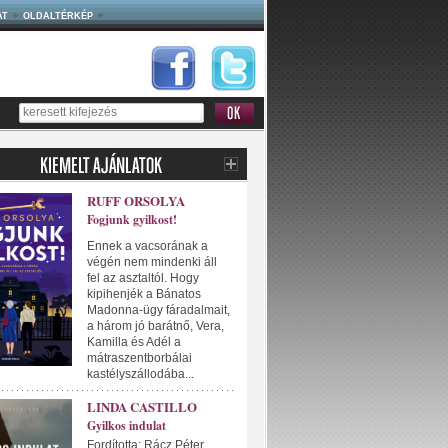
AT
OLDALTÉRKÉP
RUFF ORSOLYA
Fogjunk gyilkost!
Ennek a vacsorának a
végén nem mindenki áll
fel az asztaltól. Hogy
kipihenjék a Bánatos
Madonna-ügy fáradalmait,
a három jó barátnő, Vera,
Kamilla és Adél a
mátraszentborbálai
kastélyszállodába...
LINDA CASTILLO
Gyilkos indulat
Fordította: Rácz Péter