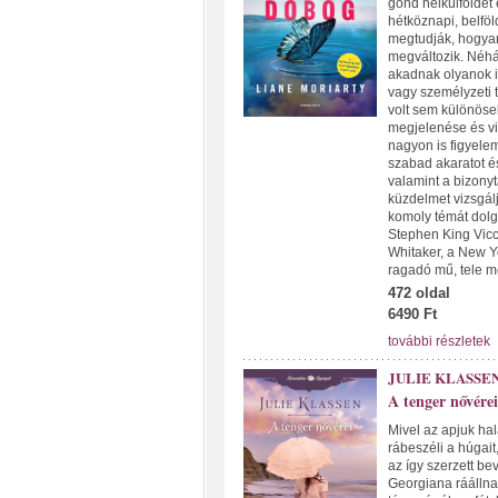
gond nélkülföldet é
hétköznapi, belföl
megtudják, hogyan
megváltozik. Néhá
akadnak olyanok i
vagy személyzeti t
volt sem különöse
megjelenése és vis
nagyon is figyele
szabad akaratot és
valamint a bizonyt
küzdelmet vizsgál
komoly témát dolg
Stephen King Vicce
Whitaker, a New Yo
ragadó mű, tele m
472 oldal
6490 Ft
további részletek
JULIE KLASSE
A tenger nővérei
Mivel az apjuk ha
rábeszéli a húgait
az így szerzett b
Georgiana ráállnak