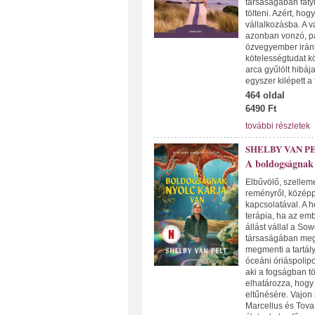
társaságában fátyl
tölteni. Azért, ho
vállalkozásba. A v
azonban vonzó, pa
özvegyember iránt
kötelességtudat kö
arca gyűlölt hibáj
egyszer kilépett a
464 oldal
6490 Ft
további részletek
SHELBY VAN P
A boldogságnak 
Elbűvölő, szelleme
reményről, középp
kapcsolatával. A h
terápia, ha az embe
állást vállal a So
társaságában megn
megmenti a tartál
óceáni óriáspolipo
aki a fogságban tö
elhatározza, hogy 
eltűnésére. Vajon 
Marcellus és Tova