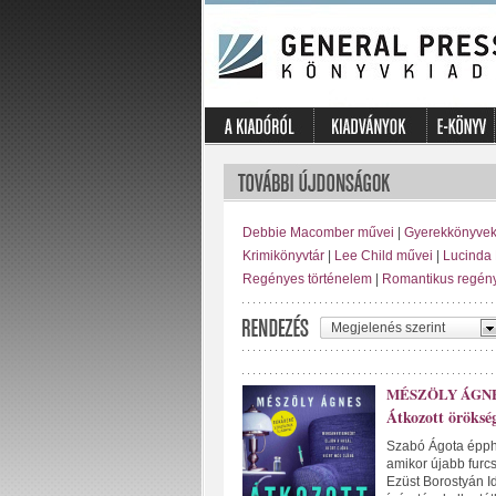
Debbie Macomber művei
|
Gyerekkönyve
Krimikönyvtár
|
Lee Child művei
|
Lucinda 
Regényes történelem
|
Romantikus regén
Megjelenés szerint
MÉSZÖLY ÁGN
Átkozott öröksé
Szabó Ágota éppho
amikor újabb furc
Ezüst Borostyán I