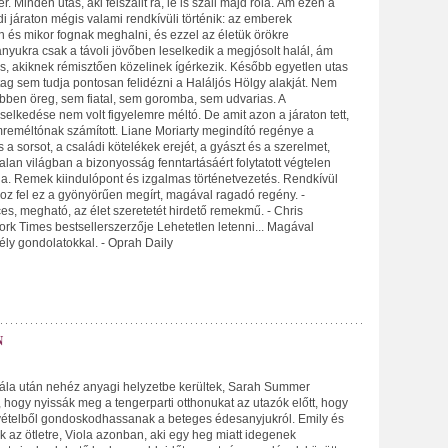
r. Minden utas, aki felszállt rá, le is száll majd róla. Ám ezen a
di járaton mégis valami rendkívüli történik: az emberek
 és mikor fognak meghalni, és ezzel az életük örökre
nyukra csak a távoli jövőben leselkedik a megjósolt halál, ám
s, akiknek rémisztően közelinek ígérkezik. Később egyetlen utas
ag sem tudja pontosan felidézni a Haláljós Hölgy alakját. Nem
bben öreg, sem fiatal, sem goromba, sem udvarias. A
elkedése nem volt figyelemre méltó. De amit azon a járaton tett,
mreméltónak számított. Liane Moriarty megindító regénye a
 a sorsot, a családi kötelékek erejét, a gyászt és a szerelmet,
alan világban a bizonyosság fenntartásáért folytatott végtelen
ja. Remek kiindulópont és izgalmas történetvezetés. Rendkívül
oz fel ez a gyönyörűen megírt, magával ragadó regény. -
s, megható, az élet szeretetét hirdető remekmű. - Chris
rk Times bestsellerszerzője Lehetetlen letenni... Magával
ély gondolatokkal. - Oprah Daily
N
lála után nehéz anyagi helyzetbe kerültek, Sarah Summer
, hogy nyissák meg a tengerparti otthonukat az utazók előtt, hogy
evételből gondoskodhassanak a beteges édesanyjukról. Emily és
 az ötletre, Viola azonban, aki egy heg miatt idegenek