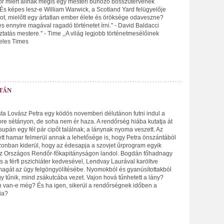
r miért állnak mégis egy mesteri bűnöző bosszútervének
s képes lesz-e William Warwick, a Scotland Yard felügyelője
got, mielőtt egy ártatlan ember élete és öröksége odaveszne?
s ennyire magával ragadó történetet írni." - David Baldacci
ztatás mestere." - Time ,,A világ legjobb történetmesélőinek
geles Times
TÁN
ta Lovász Petra egy ködös novemberi délutánon futni indul a
ore sétányon, de soha nem ér haza. A rendőrség hiába kutatja át
csupán egy fél pár cipőt találnak; a lánynak nyoma veszett. Az
tt hamar felmerül annak a lehetősége is, hogy Petra önszántából
azonban kiderül, hogy az édesapja a szovjet űrprogram egyik
 az Országos Rendőr-főkapitányságon landol. Bogdán főhadnagy
 a férfi pszichiáter kedvesével, Lendvay Laurával karöltve
magát az ügy felgöngyölítésébe. Nyomokból és gyanúsítottakból
y tűnik, mind zsákutcába vezet. Vajon hová tűnhetett a lány?
n van-e még? És ha igen, sikerül a rendőrségnek időben a
ia?