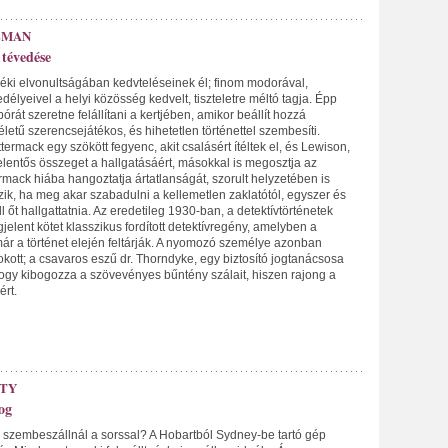
EMAN
tévedése
déki elvonultságában kedvteléseinek él; finom modorával,
élyeivel a helyi közösség kedvelt, tiszteletre méltó tagja. Épp
órát szeretne felállítani a kertjében, amikor beállít hozzá
 életű szerencsejátékos, és hihetetlen történettel szembesíti.
ttermack egy szökött fegyenc, akit csalásért ítéltek el, és Lewison,
lentős összeget a hallgatásáért, másokkal is megosztja az
ermack hiába hangoztatja ártatlanságát, szorult helyzetében is
ik, ha meg akar szabadulni a kellemetlen zaklatótól, egyszer és
l őt hallgattatnia. Az eredetileg 1930-ban, a detektívtörténetek
lent kötet klasszikus fordított detektívregény, amelyben a
r a történet elején feltárják. A nyomozó személye azonban
ott; a csavaros eszű dr. Thorndyke, egy biztosító jogtanácsosa
hogy kibogozza a szövevényes bűntény szálait, hiszen rajong a
rt.
TY
og
, szembeszállnál a sorssal? A Hobartból Sydney-be tartó gép