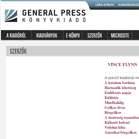
LÍRA KÖNYV
KISKERESKE
VINCE FLYNN
A szerző kiadónál m
A hatalom korlátai
Harmadik lehetőség
Emlékezés napja
Küldetés
Mindhalálig
Gyilkos lövés
Bérgyilkos
A tisztesség nyomába
Kiélezett helyzet
Védelmi hiba
Amerikai bérgyilkos