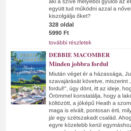
aki a szíve mélyéből gyűlöli az e
együtt tud működni azzal a nővel
kiszolgálja őket?
328 oldal
5990 Ft
további részletek
DEBBIE MACOMBER
Minden jobbra fordul
Miután véget ér a házassága, Jul
szavajárását követve, miszerint 
fordul!", úgy dönt, itt az ideje, ho
Örömmel konstatálja, hogy a la
költözött, a jóképű Heath a szoms
maga is elvált, pontosan érti, m
jár egy szétszakadt család. Aho
egyre közelebb kerül egymáshoz