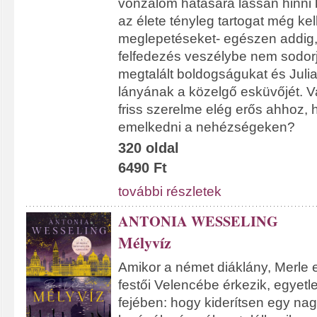
vonzalom hatására lassan hinni
az élete tényleg tartogat még ke
meglepetéseket- egészen addig
felfedezés veszélybe nem sodor
megtalált boldogságukat és Juli
lányának a közelgő esküvőjét. V
friss szerelme elég erős ahhoz, 
emelkedni a nehézségeken?
320 oldal
6490 Ft
további részletek
ANTONIA WESSELING
Mélyvíz
Amikor a német diáklány, Merle 
festői Velencébe érkezik, egyetle
fejében: hogy kiderítsen egy nagy