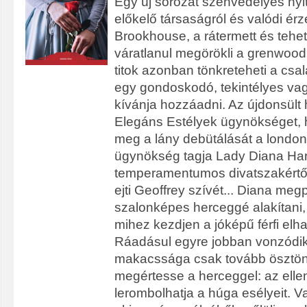
Egy új sorozat szenvedélyes nyi
előkelő társaságról és valódi érz
Brookhouse, a rátermett és teh
váratlanul megörökli a grenwood
titok azonban tönkreteheti a csal
egy gondoskodó, tekintélyes va
kívánja hozzáadni. Az újdonsült 
Elegáns Estélyek ügynökséget,
meg a lány debütálását a london
ügynökség tagja Lady Diana Harp
temperamentumos divatszakértő,
ejti Geoffrey szívét... Diana megp
szalonképes herceggé alakítani,
mihez kezdjen a jóképű férfi elha
Ráadásul egyre jobban vonzódik
makacssága csak tovább ösztönz
megértesse a herceggel: az elle
lerombolhatja a húga esélyeit. Va