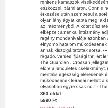
renitens kamaszok viselkedésén
eszközzel, bármi áron. Connie 
érkezése után szembesül a sötét
olyan lány ágyát kapta meg, aki 
az intézményből. A kötet díszlet
elképzelt amerikai intézmény adj
regény mondanivalója azonban á
elnyomó hatalom működésének t
annak kiszolgáltatottak sorsa. --
ragadó, verses ifjúsági thrillert le
The Guardian ,,Crossan jellegzet
előre a lendületes cselekményt,
mentális egészség elérésének é
működésének leírásai mellett a 
olvasóban egyre csak nő." - Th
360 oldal
5990 Ft