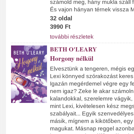
számold meg, hány mukla száll fe
És vajon hányan térnek vissza 
32 oldal
3990 Ft
további részletek
BETH O'LEARY
Horgony nélkül
Elvesztünk a tengeren, mégis eg
Lexi könnyed szórakozást keres
Igazán megérdemel végre egy fel
nem igaz? Zeke le akar számoln
kalandokkal, szerelemre vágyik, 
mint Lexi, kivételesen kész meg
szabályait... Egyik szenvedélyes
másik, mígnem a kikötőben, egy 
magukat. Másnap reggel azonba