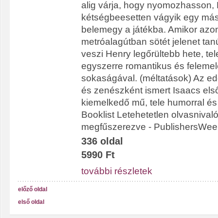
alig várja, hogy nyomozhasson,
kétségbeesetten vágyik egy máso
belemegy a játékba. Amikor azo
metróalagútban sötét jelenet tan
veszi Henry legőrültebb hete, tele
egyszerre romantikus és feleme
sokaságával. (méltatások) Az ed
és zenészként ismert Isaacs els
kiemelkedő mű, tele humorral és
Booklist Letehetetlen olvasnival
megfűszerezve - PublishersWee
336 oldal
5990 Ft
további részletek
előző oldal
első oldal