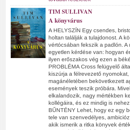
TIM SULLIVAN
A könyvárus
A HELYSZÍN Egy csendes, bristo
holtan találják a tulajdonost. A 
vértócsában fekszik a padlón. A
egyetlen kérdése van: hogyan érhe
ilyen erőszakos vég ezen a bék
PROBLÉMA Cross felügyelő álta
kiszúrja a félrevezető nyomokat
magánéletében bekövetkezett a
események teszik próbára. Mivel
elkalandozik, nagy mértékben ke
kollégáira, és ez mindig is nehez
BŰNTÉNY Lehet, hogy ez egy b
tele van szenvedélyes, ambició
akik ismerik a ritka könyvek érték