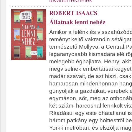
további részletek
ROBERT ISAACS
Állatnak lenni nehéz
Amikor a félénk és visszahúzó
reményt keltő vakrandin sétálgat
természetű Mollyval a Central Pa
legaranyosabb kismadara elé röp
melegebb éghajlatra. Henry, akit
megviselnek embertársai kegyetl
madár szavait, de azt hiszi, csak
hamarosan mindenhonnan hangok
gúnyolják a gazdáikat, verebek 
egymáson, sőt, még az otthonába
két sziámi harcoshal fennkölt v
Ráadásul egy este óhatatlanul is
három patkány egy holttestről b
York-i metróban, és elszólja magá