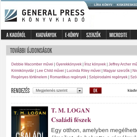
LÍRA KÖNYV
KISKERESKE
Debbie Macomber művei
|
Gyerekkönyvek
|
Írisz könyvek
|
Jeffrey Archer m
Krimikönyvtár
|
Lee Child művei
|
Lucinda Riley művei
|
Magyar szerzők
|
Ni
Regényes történelem
|
Romantikus regények
|
Szépirodalmi regények
|
Szó
Megjelenés szerint
kiadv
T. M. LOGAN
Családi fészek
Egy otthon, amelyben megélhett