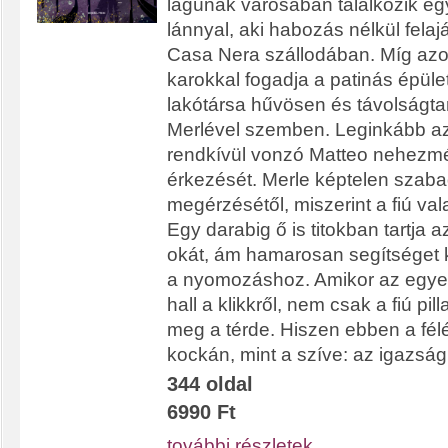
lagúnák városában találkozik egy
lánnyal, aki habozás nélkül felaj
Casa Nera szállodában. Míg azon
karokkal fogadja a patinás épüle
lakótársa hűvösen és távolságta
Merlével szemben. Leginkább a
rendkívül vonzó Matteo nehezmé
érkezését. Merle képtelen szaba
megérzésétől, miszerint a fiú vala
Egy darabig ő is titokban tartja 
okát, ám hamarosan segítséget k
a nyomozáshoz. Amikor az egye
hall a klikkről, nem csak a fiú pi
meg a térde. Hiszen ebben a fél
kockán, mint a szíve: az igazság
344 oldal
6990 Ft
további részletek