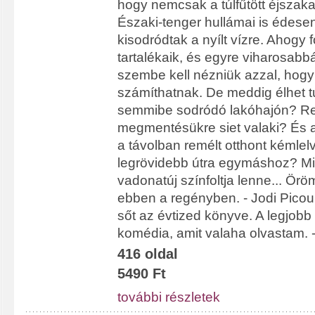
hogy nemcsak a túlfűtött éjszaka
Északi-tenger hullámai is édesen
kisodródtak a nyílt vízre. Ahogy
tartalékaik, és egyre viharosabbá
szembe kell nézniük azzal, hog
számíthatnak. De meddig élhet t
semmibe sodródó lakóhajón? Re
megmentésükre siet valaki? És a
a távolban remélt otthont kémlelv
legrövidebb útra egymáshoz? Mi
vadonatúj színfoltja lenne... Ör
ebben a regényben. - Jodi Picou
sőt az évtized könyve. A legjobb
komédia, amit valaha olvastam. - 
416 oldal
5490 Ft
további részletek