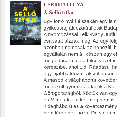
CSERHÁTI ÉVA
A Sellő titka
Egy forró nyári éjszakán egy is
gyilkosság áldozatául esik Buda
A nyomozással Telki-Nagy Judit 
csapatát bízzák meg. Az ügy fel
azonban nemcsak az nehezíti, h
egyáltalán nem áll készen egy e
megoldására, de a felső vezetés i
keresztbe, ahol tud. Ráadásul 
egy újabb áldozat, akivel hason
A második világháborút követőe
menekült gyermek érkezik a Kele
Görögországból. Köztük van egy 
és Mitre, akik akkor még nem is s
hidegháború és a következménye
nem térhetnek haza. De vajon mi