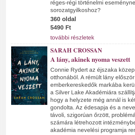
réges-régi történelmi eseményn
sorozatgyilkoshoz?
360 oldal
5490 Ft
további részletek
SARAH CROSSAN
A lány, akinek nyoma veszett
Connie Rydert az éjszaka közepé
otthonából. A rémült lány először 
emberkereskedők markába kerül
a Silver Lake Akadémiára szállítjá
hogy a helyzete még annál is ké
gondolta. Az édesapja és a nevel
távoli, szigorúan őrzött, problém
számára létrehozott intézményb
akadémia nevelési programja ren