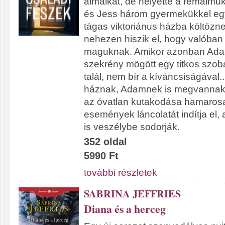
álmaikat, de helyette a rémálmu
és Jess három gyermekükkel egy
tágas viktoriánus házba költözne
nehezen hiszik el, hogy valóba
maguknak. Amikor azonban Adam
szekrény mögött egy titkos szobá
talál, nem bír a kíváncsiságával.
háznak, Adamnek is megvannak a
az óvatlan kutakodása hamaros
események láncolatát indítja el,
is veszélybe sodorják.
352 oldal
5990 Ft
további részletek
SABRINA JEFFRIES
Diana és a herceg