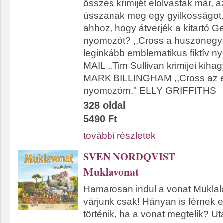
összes krimijét elolvastak már, a
ússzanak meg egy gyilkosságot.
ahhoz, hogy átverjék a kitartó 
nyomozót? ,,Cross a huszonegy
leginkább emblematikus fiktív n
MAIL ,,Tim Sullivan krimijei kiha
MARK BILLINGHAM ,,Cross az e
nyomozóm." ELLY GRIFFITHS
328 oldal
5490 Ft
további részletek
SVEN NORDQVIST
Muklavonat
Hamarosan indul a vonat Muklala
várjunk csak! Hányan is férnek 
történik, ha a vonat megtelik? Ut