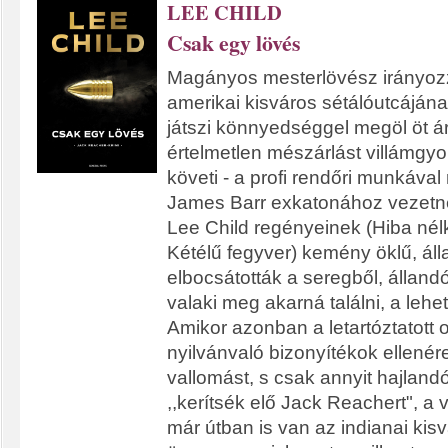
LEE CHILD
Csak egy lövés
Magányos mesterlövész irányozz
amerikai kisváros sétálóutcájána
játszi könnyedséggel megöl öt ár
értelmetlen mészárlást villámgyo
követi - a profi rendőri munkával
James Barr exkatonához vezetn
Lee Child regényeinek (Hiba nélk
Kétélű fegyver) kemény öklű, ál
elbocsátották a seregből, álland
valaki meg akarná találni, a lehe
Amikor azonban a letartóztatott o
nyilvánvaló bizonyítékok ellené
vallomást, s csak annyit hajlan
,,kerítsék elő Jack Reachert", a 
már útban is van az indianai kisvá