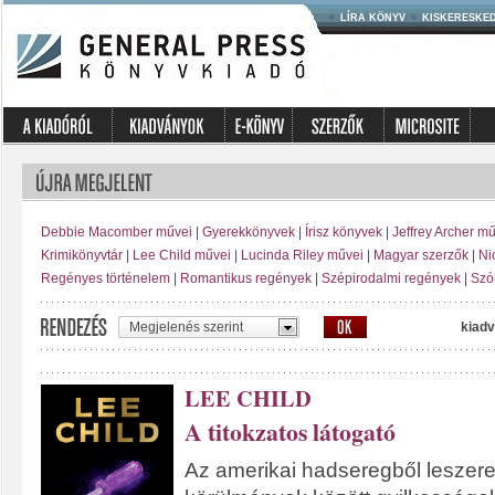
LÍRA KÖNYV
KISKERESKE
Debbie Macomber művei
|
Gyerekkönyvek
|
Írisz könyvek
|
Jeffrey Archer m
Krimikönyvtár
|
Lee Child művei
|
Lucinda Riley művei
|
Magyar szerzők
|
Ni
Regényes történelem
|
Romantikus regények
|
Szépirodalmi regények
|
Szó
Megjelenés szerint
kiadv
LEE CHILD
A titokzatos látogató
Az amerikai hadseregből leszerel