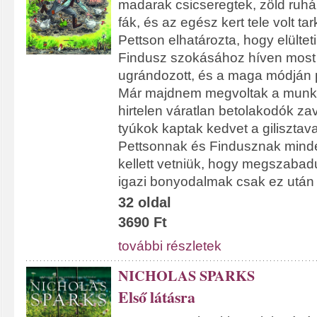
madarak csicseregtek, zöld ruh
fák, és az egész kert tele volt ta
Pettson elhatározta, hogy elültet
Findusz szokásához híven most i
ugrándozott, és a maga módján p
Már majdnem megvoltak a munká
hirtelen váratlan betolakodók za
tyúkok kaptak kedvet a giliszta
Pettsonnak és Findusznak mind
kellett vetniük, hogy megszabadu
igazi bonyodalmak csak ez után 
32 oldal
3690 Ft
további részletek
NICHOLAS SPARKS
Első látásra