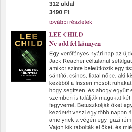
312 oldal
3490 Ft
további részletek
LEE CHILD
Ne add fel könnyen
Egy verőfényes nyári nap az újd
Jack Reacher céltalanul sétálgat
amikor szinte beleütközik egy tiszt
sántító, csinos, fiatal nőbe, aki kis
kezéből a frissen mosott ruhákat
hogy segítsen, és ahogy együtt e
szemben is találják magukat két r
fegyverrel. Betuszkolják őket eg
kezdetét veszi egy több napon át
amelynek a végén egy igazi rémá
Vajon kik rabolták el őket, és mi