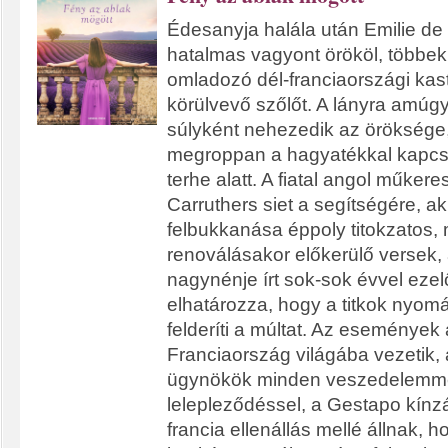
Édesanyja halála után Emilie de 
hatalmas vagyont örököl, többek
omladozó dél-franciaországi kast
körülvevő szőlőt. A lányra amúgy
súlyként nehezedik az öröksége
megroppan a hagyatékkal kapcso
terhe alatt. A fiatal angol műker
Carruthers siet a segítségére, ak
felbukkanása éppoly titokzatos, 
renoválásakor előkerülő versek,
nagynénje írt sok-sok évvel ezelő
elhatározza, hogy a titkok nyom
felderíti a múltat. Az események
Franciaország világába vezetik, a
ügynökök minden veszedelemme
lelepleződéssel, a Gestapo kínzá
francia ellenállás mellé állnak, h