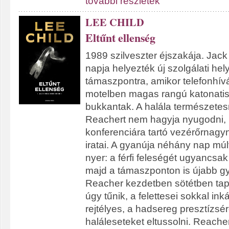
további részletek
LEE CHILD
Eltűnt ellenség
1989 szilveszter éjszakája. Jack
napja helyezték új szolgálati hely
támaszpontra, amikor telefonhívá
motelben magas rangú katonatisz
bukkantak. A halála természetes
Reachert nem hagyja nyugodni,
konferenciára tartó vezérőrnag
iratai. A gyanúja néhány nap mú
nyer: a férfi feleségét ugyancsak 
majd a támaszponton is újabb gyi
Reacher kezdetben sötétben tap
úgy tűnik, a felettesei sokkal in
rejtélyes, a hadsereg presztízsé
haláleseteket eltussolni. Reache