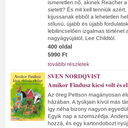
ismeretlen nő, akinek Reacher a
sietett? És mit kell tenniük azér
kijussanak ebből a lehetetlen he
stílusú, újabb és újabb fordulatokk
lebilincselően izgalmas történet 
nagyágyújától, Lee Childtól.
400 oldal
5990 Ft
további részletek
SVEN NORDQVIST
Amikor Findusz kicsi volt és e
Az öreg Pettson magányosan élde
házában. A tyúkjain kívül más tá
így néha bizony nagyon egyedül
Egyik nap a szomszédja, Andersso
hozzá, és egy kartondobozt nyújt