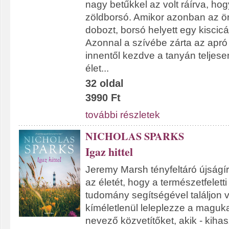
nagy betűkkel az volt ráírva, ho
zöldborsó. Amikor azonban az öre
dobozt, borsó helyett egy kiscicát
Azonnal a szívébe zárta az apró
innentől kezdve a tanyán teljese
élet...
32 oldal
3990 Ft
további részletek
NICHOLAS SPARKS
Igaz hittel
Jeremy Marsh tényfeltáró újságíró
az életét, hogy a természetfelett
tudomány segítségével találjon 
kíméletlenül leleplezze a magu
nevező közvetítőket, akik - kiha