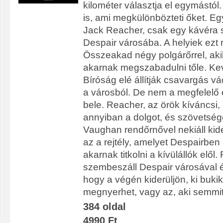
kilométer választja el egymástó
is, ami megkülönbözteti őket. Egy
Jack Reacher, csak egy kávéra 
Despair városába. A helyiek ezt 
Összeakad négy polgárőrrel, akik
akarnak megszabadulni tőle. Kev
Bíróság elé állítják csavargás vád
a városból. De nem a megfelelő
bele. Reacher, az örök kíváncsi
annyiban a dolgot, és szövetsége
Vaughan rendőrnővel nekiáll kide
az a rejtély, amelyet Despairben
akarnak titkolni a kívülállók elől
szembeszáll Despair városával 
hogy a végén kiderüljön, ki bukik
megnyerhet, vagy az, aki semmi
384 oldal
4990 Ft