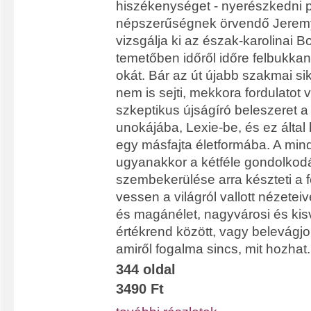
hiszékenységet - nyerészkedni 
népszerűségnek örvendő Jeremy 
vizsgálja ki az észak-karolinai 
temetőben időről időre felbukka
okát. Bár az út újabb szakmai sik
nem is sejti, mekkora fordulatot 
szkeptikus újságíró beleszeret 
unokájába, Lexie-be, és ez által 
egy másfajta életformába. A mind
ugyanakkor a kétféle gondolko
szembekerülése arra készteti a f
vessen a világról vallott nézeteiv
és magánélet, nagyvárosi és kis
értékrend között, vagy belevágjo
amiről fogalma sincs, mit hozhat.
344 oldal
3490 Ft