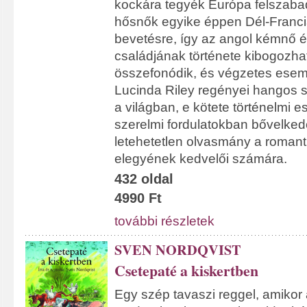
kockára tegyék Európa felszabad
hősnők egyike éppen Dél-Franci
bevetésre, így az angol kémnő é
családjának története kibogozhat
összefonódik, és végzetes esem
Lucinda Riley regényei hangos si
a világban, e kötete történelmi
szerelmi fordulatokban bővelked
letehetetlen olvasmány a romant
elegyének kedvelői számára.
432 oldal
4990 Ft
további részletek
SVEN NORDQVIST
Csetepaté a kiskertben
Egy szép tavaszi reggel, amikor 