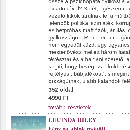
össze a pszichopata gyilkost a 
exkatonával? Sötét, egészen m
vezető titkok tárulnak fel a múl
jelenből: politikai színjáték, korr
és hétpróbás maffiózók, árulás, 
gyilkosságok. Reacher, a magán
nem egyedül küzd: egy ugyancs
mesterlövész mellett három fiata
tévésztár és a hajdani szerető, a
segíti, hogy bevégezze küldetésé
rejtélyes ,,bábjátékost", s megi
országútnak, újabb kalandok felé
352 oldal
4990 Ft
további részletek
LUCINDA RILEY
Fény az ablak mögött