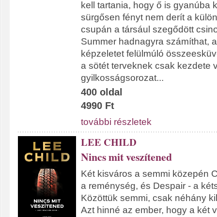
kell tartania, hogy ő is gyanúba 
sürgősen fényt nem derít a külö
csupán a társául szegődött csino
Summer hadnagyra számíthat, a
képzeletet felülmúló összeesküv
a sötét terveknek csak kezdete v
gyilkosságsorozat...
400 oldal
4990 Ft
további részletek
LEE CHILD
Nincs mit veszítened
Két kisváros a semmi közepén C
a reménység, és Despair - a ké
Közöttük semmi, csak néhány kil
Azt hinné az ember, hogy a két v