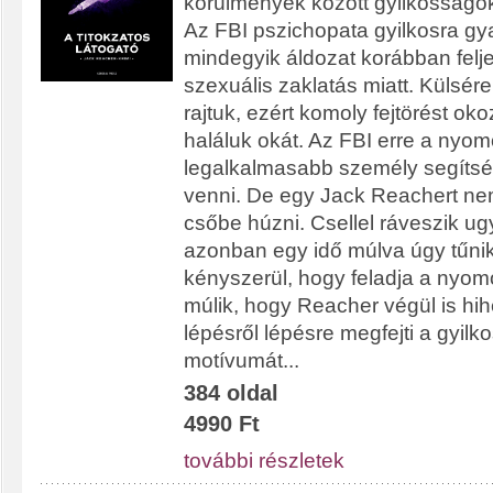
körülmények között gyilkosságok
Az FBI pszichopata gyilkosra gy
mindegyik áldozat korábban feljel
szexuális zaklatás miatt. Külsér
rajtuk, ezért komoly fejtörést ok
haláluk okát. Az FBI erre a nyo
legalkalmasabb személy segítsé
venni. De egy Jack Reachert ne
csőbe húzni. Csellel ráveszik ug
azonban egy idő múlva úgy tűnik
kényszerül, hogy feladja a nyom
múlik, hogy Reacher végül is hih
lépésről lépésre megfejti a gyil
motívumát...
384 oldal
4990 Ft
további részletek