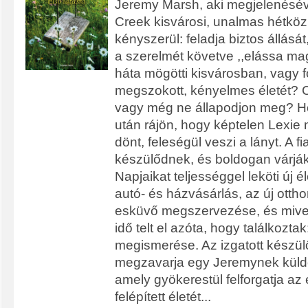
Jeremy Marsh, aki megjelenéséve
Creek kisvárosi, unalmas hétközn
kényszerül: feladja biztos állását
a szerelmét követve ,,elássa ma
háta mögötti kisvárosban, vagy f
megszokott, kényelmes életét? C
vagy még ne állapodjon meg? H
után rájön, hogy képtelen Lexie n
dönt, feleségül veszi a lányt. A f
készülődnek, és boldogan várjá
Napjaikat teljességgel leköti új é
autó- és házvásárlás, az új otthon
esküvő megszervezése, és mive
idő telt el azóta, hogy találkozt
megismerése. Az izgatott készü
megzavarja egy Jeremynek küldö
amely gyökerestül felforgatja a
felépített életét...